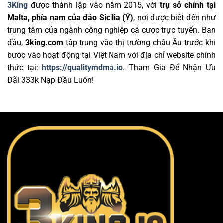
3King
được thành lập vào năm 2015, với
trụ sở chính tại
Malta, phía nam của đảo Sicilia (Ý)
, nơi được biết đến như
trung tâm của ngành công nghiệp cá cược trực tuyến. Ban
đầu,
3king.com
tập trung vào thị trường châu Âu trước khi
bước vào hoạt động tại Việt Nam với địa chỉ website chính
thức tại:
https://qualitymdma.io
. Tham Gia Để Nhận Ưu
Đãi 333k Nạp Đầu Luôn!