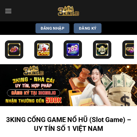
Bỏ
qua
nội
dung
ĐĂNG NHẬP
ĐĂNG KÝ
3KING CỔNG GAME NỔ HŨ (Slot Game) –
UY TÍN SỐ 1 VIỆT NAM