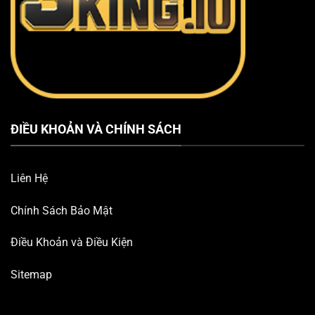
ĐIỀU KHOẢN VÀ CHÍNH SÁCH
Liên Hệ
Chính Sách Bảo Mật
Điều Khoản và Điều Kiện
Sitemap