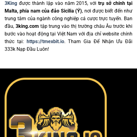
3King
được thành lập vào năm 2015, với
trụ sở chính tại
Malta, phía nam của đảo Sicilia (Ý)
, nơi được biết đến như
trung tâm của ngành công nghiệp cá cược trực tuyến. Ban
đầu,
3king.com
tập trung vào thị trường châu Âu trước khi
bước vào hoạt động tại Việt Nam với địa chỉ website chính
thức tại:
https://tmexbit.io
. Tham Gia Để Nhận Ưu Đãi
333k Nạp Đầu Luôn!