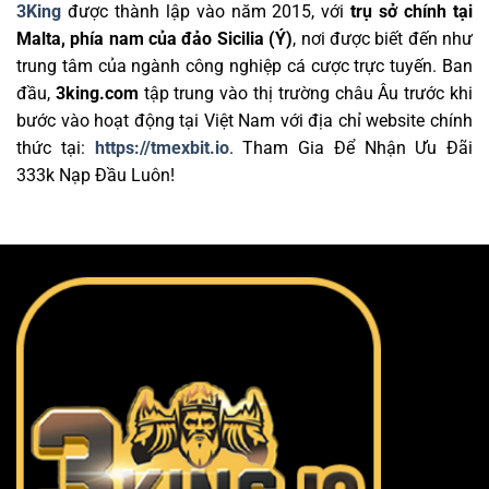
3King
được thành lập vào năm 2015, với
trụ sở chính tại
Malta, phía nam của đảo Sicilia (Ý)
, nơi được biết đến như
trung tâm của ngành công nghiệp cá cược trực tuyến. Ban
đầu,
3king.com
tập trung vào thị trường châu Âu trước khi
bước vào hoạt động tại Việt Nam với địa chỉ website chính
thức tại:
https://tmexbit.io
. Tham Gia Để Nhận Ưu Đãi
333k Nạp Đầu Luôn!