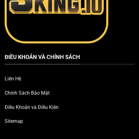
ĐIỀU KHOẢN VÀ CHÍNH SÁCH
Liên Hệ
Chính Sách Bảo Mật
Điều Khoản và Điều Kiện
Sitemap