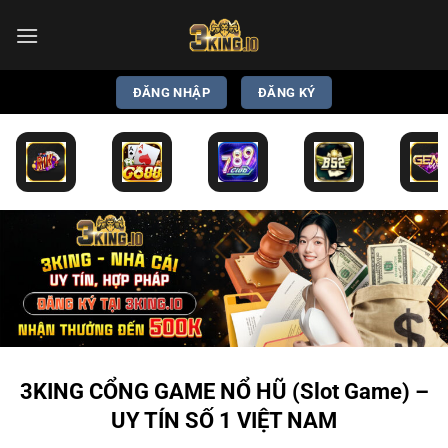
Bỏ
qua
nội
dung
ĐĂNG NHẬP
ĐĂNG KÝ
3KING CỔNG GAME NỔ HŨ (Slot Game) –
UY TÍN SỐ 1 VIỆT NAM