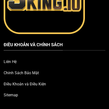
ĐIỀU KHOẢN VÀ CHÍNH SÁCH
Liên Hệ
Chính Sách Bảo Mật
Điều Khoản và Điều Kiện
Sitemap