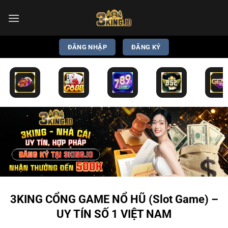
Bỏ
qua
nội
dung
ĐĂNG NHẬP
ĐĂNG KÝ
3KING CỔNG GAME NỔ HŨ (Slot Game) –
UY TÍN SỐ 1 VIỆT NAM