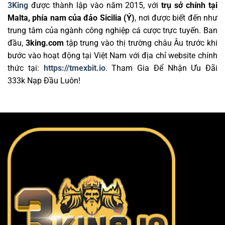
3King
được thành lập vào năm 2015, với
trụ sở chính tại
Malta, phía nam của đảo Sicilia (Ý)
, nơi được biết đến như
trung tâm của ngành công nghiệp cá cược trực tuyến. Ban
đầu,
3king.com
tập trung vào thị trường châu Âu trước khi
bước vào hoạt động tại Việt Nam với địa chỉ website chính
thức tại:
https://tmexbit.io
. Tham Gia Để Nhận Ưu Đãi
333k Nạp Đầu Luôn!