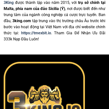
3King
được thành lập vào năm 2015, với
trụ sở chính tại
Malta, phía nam của đảo Sicilia (Ý)
, nơi được biết đến như
trung tâm của ngành công nghiệp cá cược trực tuyến. Ban
đầu,
3king.com
tập trung vào thị trường châu Âu trước khi
bước vào hoạt động tại Việt Nam với địa chỉ website chính
thức tại:
https://tmexbit.io
. Tham Gia Để Nhận Ưu Đãi
333k Nạp Đầu Luôn!