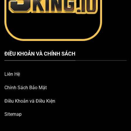
ĐIỀU KHOẢN VÀ CHÍNH SÁCH
Liên Hệ
Chính Sách Bảo Mật
Điều Khoản và Điều Kiện
Sitemap