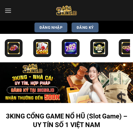
Bỏ
qua
nội
dung
ĐĂNG NHẬP
ĐĂNG KÝ
3KING CỔNG GAME NỔ HŨ (Slot Game) –
UY TÍN SỐ 1 VIỆT NAM